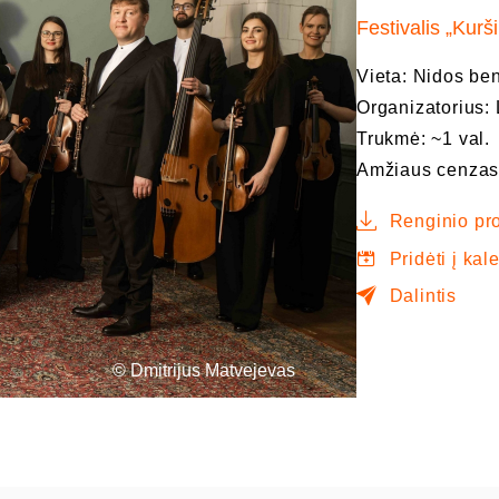
Festivalis „Kurši
Vieta: Nidos b
Organizatorius: 
Trukmė: ~1 val.
Amžiaus cenzas
Renginio pr
Pridėti į kal
Dalintis
© Dmitrijus Matvejevas