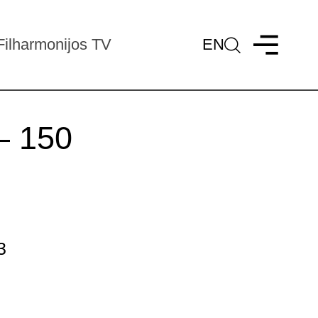
Filharmonijos TV
EN
 – 150
3