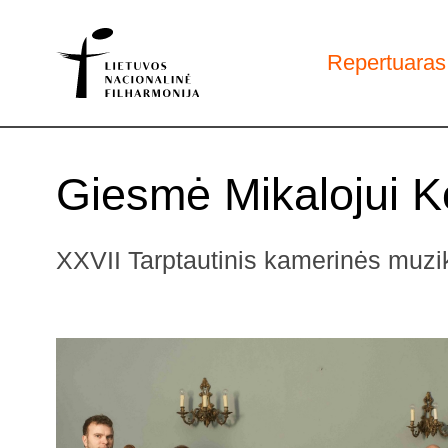
Repertuaras
Giesmė Mikalojui Ko
XXVII Tarptautinis kamerinės muziko