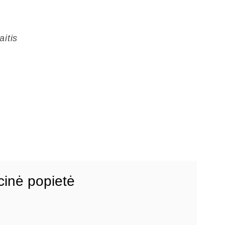
itis
inė popietė