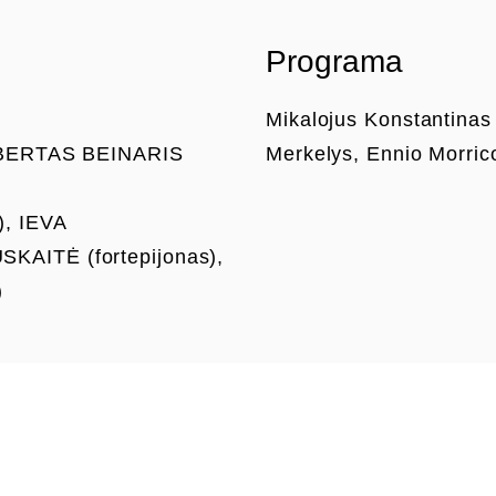
Programa
Mikalojus Konstantinas 
 ROBERTAS BEINARIS
Merkelys, Ennio Morric
), IEVA
KAITĖ (fortepijonas),
)