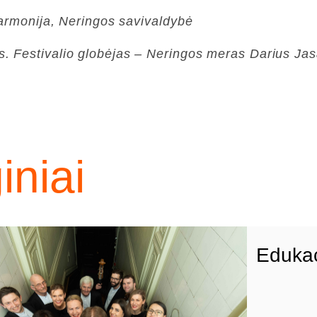
lharmonija, Neringos savivaldybė
. Festivalio globėjas – Neringos meras Darius Jasa
niai
Edukac