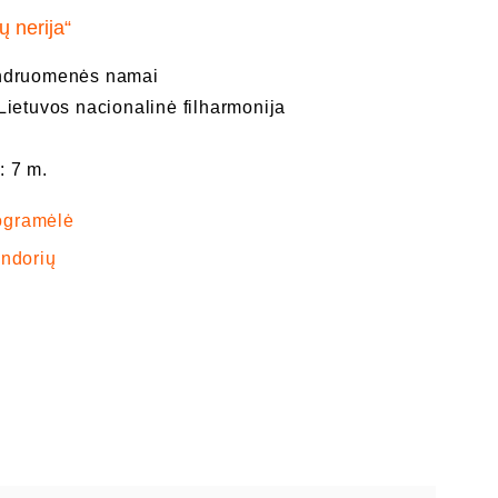
ų nerija“
endruomenės namai
Lietuvos nacionalinė filharmonija
: 7 m.
ogramėlė
endorių