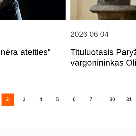
2026 06 04
nėra ateities“
Tituluotasis Par
vargonininkas Oliv
...
2
3
4
5
6
7
30
31