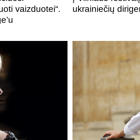
uoti vaizduotei“.
ukrainiečių dirig
ge’u