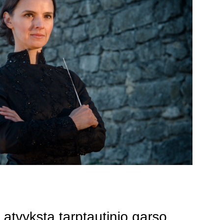
lį atvyksta tarptautinio garso