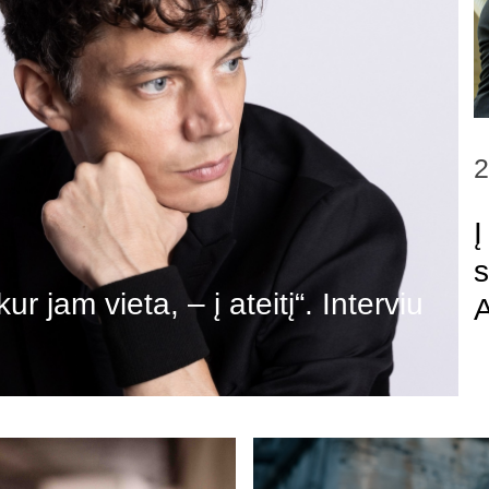
2
Į
s
r jam vieta, – į ateitį“. Interviu
A