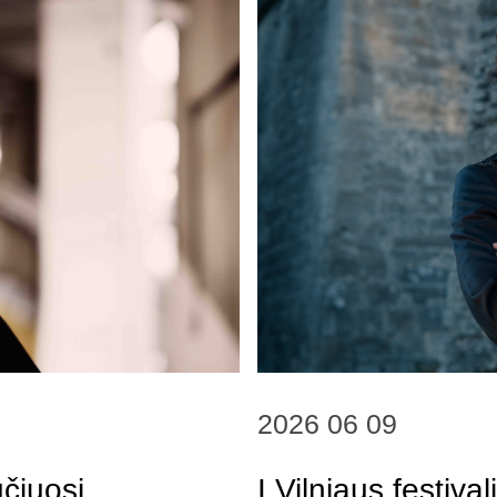
2026 06 09
učiuosi
Į Vilniaus festiva