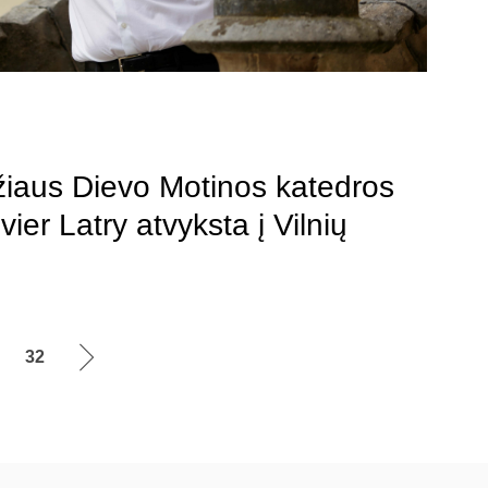
yžiaus Dievo Motinos katedros
ier Latry atvyksta į Vilnių
32