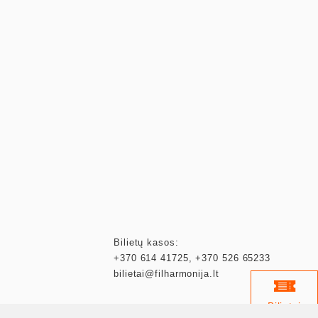
Bilietų kasos:
+370 614 41725
,
+370 526 65233
bilietai@filharmonija.lt
Bilietai