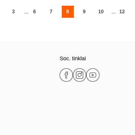
...
...
3
6
7
8
9
10
12
Soc. tinklai