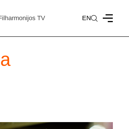
Filharmonijos TV
EN
ja