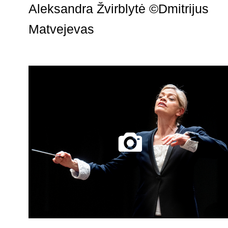
Aleksandra Žvirblytė ©Dmitrijus
Matvejevas