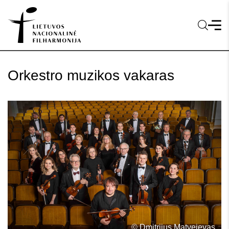
Orkestro muzikos vakaras
© Dmitrijus Matvejevas