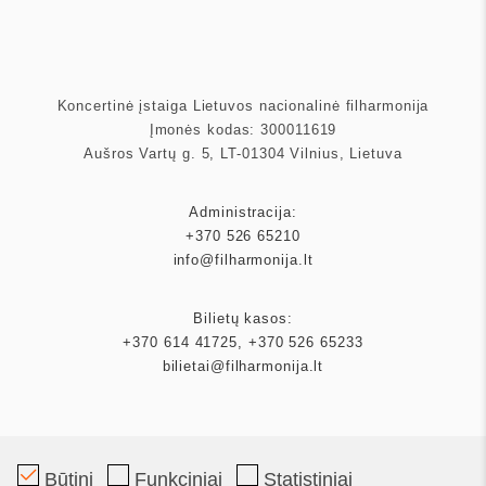
Koncertinė įstaiga Lietuvos nacionalinė filharmonija
Įmonės kodas: 300011619
Aušros Vartų g. 5, LT-01304 Vilnius, Lietuva
Administracija:
+370 526 65210
info@filharmonija.lt
Bilietų kasos:
+370 614 41725
,
+370 526 65233
bilietai@filharmonija.lt
Būtini
Funkciniai
Statistiniai