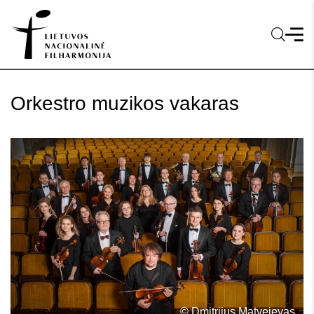
Orkestro muzikos vakaras
© Dmitrijus Matvejevas