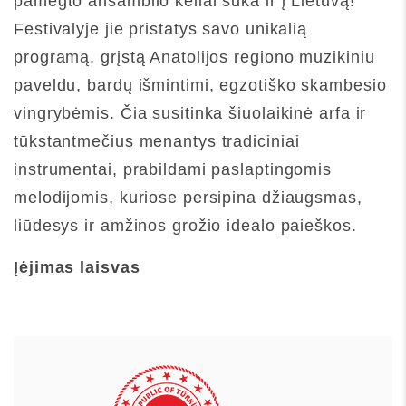
pamėgto ansamblio keliai suka ir į Lietuvą!
Festivalyje jie pristatys savo unikalią
programą, grįstą Anatolijos regiono muzikiniu
paveldu, bardų išmintimi, egzotiško skambesio
vingrybėmis. Čia susitinka šiuolaikinė arfa ir
tūkstantmečius menantys tradiciniai
instrumentai, prabildami paslaptingomis
melodijomis, kuriose persipina džiaugsmas,
liūdesys ir amžinos grožio idealo paieškos.
Įėjimas laisvas