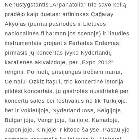
Nenustygstantis „Arpanatolia“ trio savo kelią
pradėjo kaip duetas: arfininkas Çağatay
Akyolas (pernai pasirodęs ir Lietuvos
nacionalinės filharmonijos scenoje) ir liaudies
instrumentais grojantis Ferhatas Erdemas;
pirmasis jų koncertas įvyko Nyderlandų
karalienės akivaizdoje, per „Expo-2012“
renginį. Po metų prisijungus trečiam nariui,
Cemalui Özkiziltaşui, trio koncertinė istorija
pildėsi koncertais, jų gastrolės nusidriekė per
koncertų sales bei festivalius ne tik Turkijoje,
bet ir Vokietijoje, Nyderlanduose, Belgijoje,
Bulgarijoje, Vengrijoje, Italijoje, Kanadoje,
Japonijoje, Kinijoje ir kitose šalyse. Pasaulyje