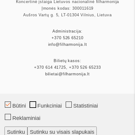
Koncertinė įstaiga Lietuvos nacionalinė filharmonija
Įmonės kodas: 300011619
Aušros Vartų g. 5, LT-01304 Vilnius, Lietuva
Administracija:
+370 526 65210
info@filharmonija.lt
Bilietų kasos:
+370 614 41725
,
+370 526 65233
bilietai@filharmonija.lt
Būtini
Funkciniai
Statistiniai
Mecenatas
Reklaminiai
Partneriai
Sutinku
Sutinku su visais slapukais
Bilietai