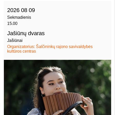
2026 08 09
Sekmadienis
15.00
Jašiūnų dvaras
Jašiūnai
Organizatorius: Šalčininkų rajono savivaldybės
kultūros centras