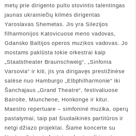
metų prie dirigento pulto stovintis talentingas
jaunas ukrainiečių kilmės dirigentas
Yaroslavas Shemetas. Jis yra Silezijos
filharmonijos Katovicuose meno vadovas,
Gdansko Baltijos operos muzikos vadovas. Jo
mostams paklūsta tokie orkestrai kaip
„Staatstheater Braunschweig“, „Sinfonia
Varsovia“ ir kiti, jis yra dirigavęs prestižinėse
salėse nuo Hamburgo „Elbphilharmonie“ iki
Šanchajaus „Grand Theatre“, festivaliuose
Bairoite, Miunchene, Honkonge ir kitur.
Maestro repertuare – simfoninė muzika, operų
pastatymai, taip pat šiuolaikinės partitūros ir
netgi džiazo projektai. Šiame koncerte su