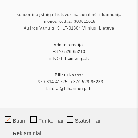
Koncertinė įstaiga Lietuvos nacionalinė filharmonija
Įmonės kodas: 300011619
Aušros Vartų g. 5, LT-01304 Vilnius, Lietuva
Administracija:
+370 526 65210
info@filharmonija.lt
Bilietų kasos:
+370 614 41725
,
+370 526 65233
bilietai@filharmonija.lt
Būtini
Funkciniai
Statistiniai
Mecenatas
Reklaminiai