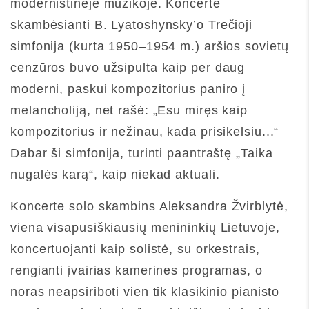
modernistinėje muzikoje. Koncerte
skambėsianti B. Lyatoshynsky’o Trečioji
simfonija (kurta 1950–1954 m.) aršios sovietų
cenzūros buvo užsipulta kaip per daug
moderni, paskui kompozitorius paniro į
melancholiją, net rašė: „Esu miręs kaip
kompozitorius ir nežinau, kada prisikelsiu...“
Dabar ši simfonija, turinti paantraštę „Taika
nugalės karą“, kaip niekad aktuali.
Koncerte solo skambins Aleksandra Žvirblytė,
viena visapusiškiausių menininkių Lietuvoje,
koncertuojanti kaip solistė, su orkestrais,
rengianti įvairias kamerines programas, o
noras neapsiriboti vien tik klasikinio pianisto