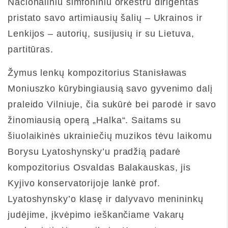
Nacionaliniu simfoniniu orkestru dirigentas
pristato savo artimiausių šalių – Ukrainos ir
Lenkijos – autorių, susijusių ir su Lietuva,
partitūras.
Žymus lenkų kompozitorius Stanisławas
Moniuszko kūrybingiausią savo gyvenimo dalį
praleido Vilniuje, čia sukūrė bei parodė ir savo
žinomiausią operą „Halka“. Saitams su
šiuolaikinės ukrainiečių muzikos tėvu laikomu
Borysu Lyatoshynsky’u pradžią padarė
kompozitorius Osvaldas Balakauskas, jis
Kyjivo konservatorijoje lankė prof.
Lyatoshynsky’o klasę ir dalyvavo menininkų
judėjime, įkvėpimo ieškančiame Vakarų