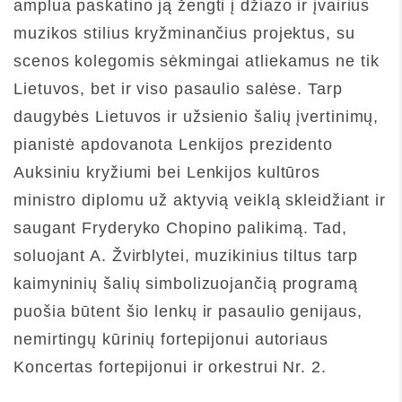
amplua paskatino ją žengti į džiazo ir įvairius
muzikos stilius kryžminančius projektus, su
scenos kolegomis sėkmingai atliekamus ne tik
Lietuvos, bet ir viso pasaulio salėse. Tarp
daugybės Lietuvos ir užsienio šalių įvertinimų,
pianistė apdovanota Lenkijos prezidento
Auksiniu kryžiumi bei Lenkijos kultūros
ministro diplomu už aktyvią veiklą skleidžiant ir
saugant Fryderyko Chopino palikimą. Tad,
soluojant A. Žvirblytei, muzikinius tiltus tarp
kaimyninių šalių simbolizuojančią programą
puošia būtent šio lenkų ir pasaulio genijaus,
nemirtingų kūrinių fortepijonui autoriaus
Koncertas fortepijonui ir orkestrui Nr. 2.