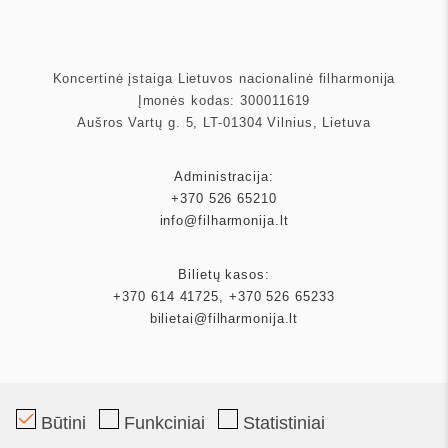
Koncertinė įstaiga Lietuvos nacionalinė filharmonija
Įmonės kodas: 300011619
Aušros Vartų g. 5, LT-01304 Vilnius, Lietuva
Administracija:
+370 526 65210
info@filharmonija.lt
Bilietų kasos:
+370 614 41725
,
+370 526 65233
bilietai@filharmonija.lt
Būtini
Funkciniai
Statistiniai
Mecenatas