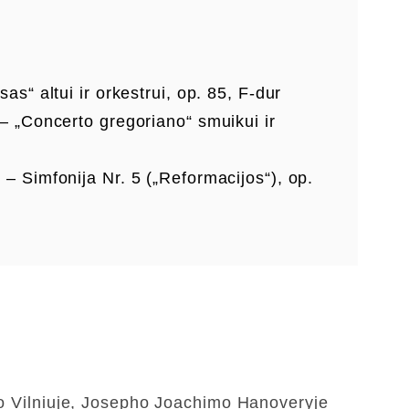
 altui ir orkestrui, op. 85, F-dur
Concerto gregoriano“ smuikui ir
imfonija Nr. 5 („Reformacijos“), op.
tzo Vilniuje, Josepho Joachimo Hanoveryje