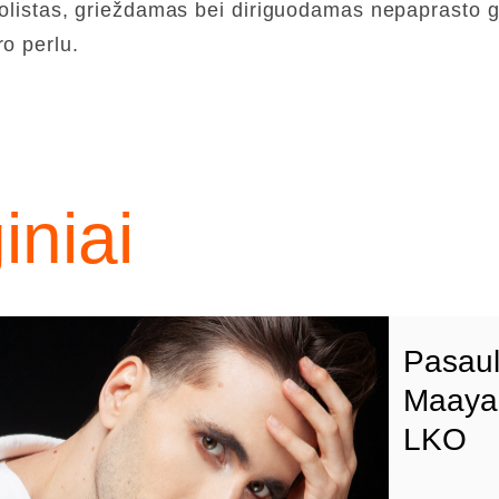
p solistas, grieždamas bei diriguodamas nepaprasto
ro perlu.
niai
Pasaul
Maayan
LKO