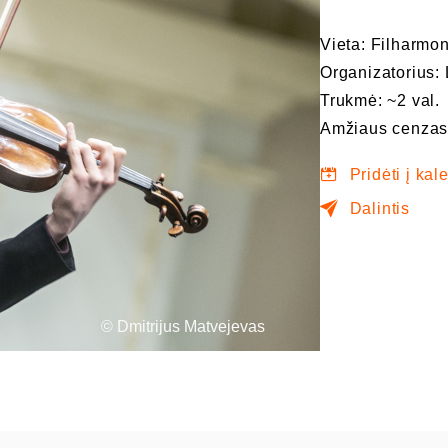
Vieta: Filharmon
Organizatorius: 
Trukmė: ~2 val.
Amžiaus cenzas
Pridėti į kal
Dalintis
© Dmitrijus Matvejevas