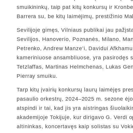
smuikininkų, taip pat kitų konkursų ir Kron
Barrera su, be kitų laimėjimų, prestižinio M
Sevilijoje gimęs, Vilniaus publikai jau pažį
Sevilijos, Hanoverio, Poznanės, Milano, Mantu
Petrenko, Andrew Manze’i, Davidui Afkhamui,
kameriniuose ansambliuose, yra pasirodęs s
Tetzlaffas, Martinas Helmchenas, Lukas Gen
Pierray smuiku.
Tarp kitų įvairių konkursų laurų laimėjęs p
pasaulio orkestrų, 2024–2025 m. sezone ėjo S
atspindi ir tai, kad jis yra aistringas šiuol
akademijoje Tokijuje, kur dirigavo G. Verdi 
altininkas, koncertavęs kaip solistas su Vokie