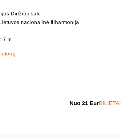
ijos Didžioji salė
Lietuvos nacionalinė filharmonija
: 7 m.
endorių
Nuo
21
Eur
BILIETAI