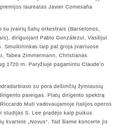
“ premijos laureatas Javier Comesaña
su įvairių šalių orkestrais (Barselonos,
is), diriguojant Pablo Gonzálezui, Vasilijui
 Smuikininkas taip pat groja įvairiuose
dai, Tabea Zimmermann, Christianas
aug 1720 m. Paryžiuje pagamintu Claude’o
bendradarbiavo su pora dešimčių žymiausių
irigento pareigas. Platų dirigento spektrą
ęs Riccardo Muti vadovaujamoje Italijos operos
i studijas S. Lee pradėjo kaip puikus
inių kvartete „Novus“. Tad šiame koncerte jis