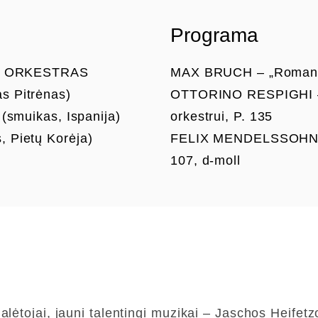
Programa
S ORKESTRAS
MAX BRUCH – „Romansas“
as Pitrėnas)
OTTORINO RESPIGHI – „
muikas, Ispanija)
orkestrui, P. 135
, Pietų Korėja)
FELIX MENDELSSOHN – S
107, d-moll
alėtojai, jauni talentingi muzikai – Jaschos Heife