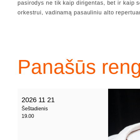
pasirodys ne tik kaip dirigentas, bet ir kai
orkestrui, vadinamą pasauliniu alto repertua
Panašūs rengi
2026 11 21
Šeštadienis
19.00