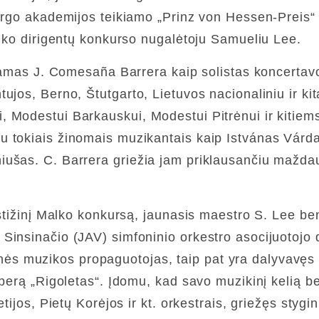
bergo akademijos teikiamo „Prinz von Hessen-Preis
alko dirigentų konkurso nugalėtoju Samueliu Lee.
stamas J. Comesaña Barrera kaip solistas koncertavo 
jos, Berno, Štutgarto, Lietuvos nacionaliniu ir kita
 Modestui Barkauskui, Modestui Pitrėnui ir kitiems.
u tokiais žinomais muzikantais kaip Istvánas Vár
iušas. C. Barrera griežia jam priklausančiu mažd
restižinį Malko konkursą, jaunasis maestro S. Lee 
insinačio (JAV) simfoninio orkestro asocijuotojo d
aikinės muzikos propaguotojas, taip pat yra dalyvav
operą „Rigoletas“. Įdomu, kad savo muzikinį kelią be
tijos, Pietų Korėjos ir kt. orkestrais, griežęs styg