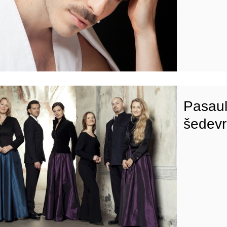
Pasaul
šedevr