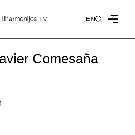
Filharmonijos TV
EN
 Javier Comesaña
4