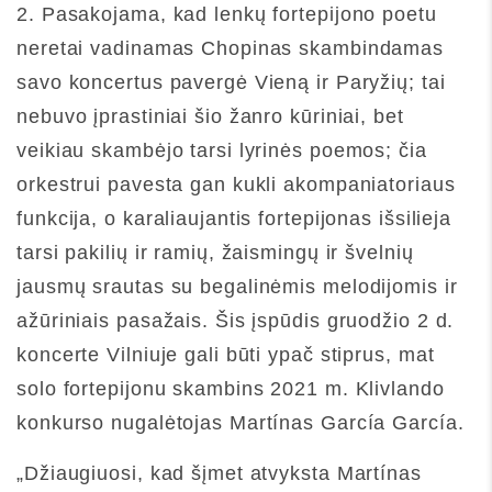
2. Pasakojama, kad lenkų fortepijono poetu
neretai vadinamas Chopinas skambindamas
savo koncertus pavergė Vieną ir Paryžių; tai
nebuvo įprastiniai šio žanro kūriniai, bet
veikiau skambėjo tarsi lyrinės poemos; čia
orkestrui pavesta gan kukli akompaniatoriaus
funkcija, o karaliaujantis fortepijonas išsilieja
tarsi pakilių ir ramių, žaismingų ir švelnių
jausmų srautas su begalinėmis melodijomis ir
ažūriniais pasažais. Šis įspūdis gruodžio 2 d.
koncerte Vilniuje gali būti ypač stiprus, mat
solo fortepijonu skambins 2021 m. Klivlando
konkurso nugalėtojas Martínas García García.
„Džiaugiuosi, kad šįmet atvyksta Martínas