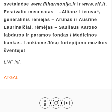
svetainėse
www.filharmonija.lt
ir
www.vff.lt
.
Festivalio mecenatas – „Allianz Lietuva“,
generalinis rėmėjas –
Arūnas ir Aušrinė
Laurinaičiai, rėmėjas
–
Sauliaus Karoso
labdaros ir paramos fondas / Medicinos
bankas. Laukiame Jūsų fortepijono muzikos
šventėje!
LNF inf.
ATGAL