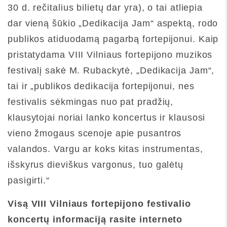
30 d. rečitalius bilietų dar yra), o tai atliepia
dar vieną šūkio „Dedikacija Jam“ aspektą, rodo
publikos atiduodamą pagarbą fortepijonui. Kaip
pristatydama VIII Vilniaus fortepijono muzikos
festivalį sakė M. Rubackytė, „Dedikacija Jam“,
tai ir „publikos dedikacija fortepijonui, nes
festivalis sėkmingas nuo pat pradžių,
klausytojai noriai lanko koncertus ir klausosi
vieno žmogaus scenoje apie pusantros
valandos. Vargu ar koks kitas instrumentas,
išskyrus dieviškus vargonus, tuo galėtų
pasigirti.“
Visą VIII Vilniaus fortepijono festivalio
koncertų informaciją rasite interneto