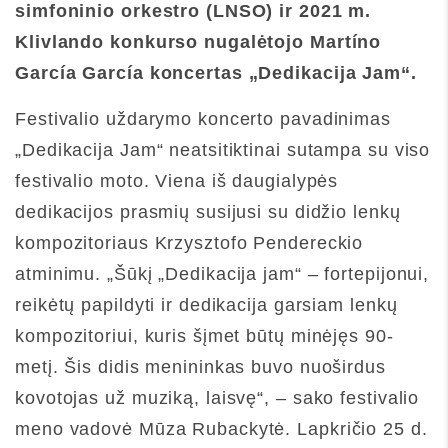
simfoninio orkestro (LNSO) ir 2021 m.
Klivlando konkurso nugalėtojo Martíno
García García koncertas „Dedikacija Jam“.
Festivalio uždarymo koncerto pavadinimas
„Dedikacija Jam“ neatsitiktinai sutampa su viso
festivalio moto. Viena iš daugialypės
dedikacijos prasmių susijusi su didžio lenkų
kompozitoriaus Krzysztofo Pendereckio
atminimu. „Šūkį „Dedikacija jam“ – fortepijonui,
reikėtų papildyti ir dedikacija garsiam lenkų
kompozitoriui, kuris šįmet būtų minėjęs 90-
metį. Šis didis menininkas buvo nuoširdus
kovotojas už muziką, laisvę“, – sako festivalio
meno vadovė Mūza Rubackytė. Lapkričio 25 d.