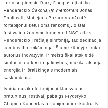
kartu su pianistu Barry Douglasu ji atliko
Pendereckio Čakoną (
in memoriam
Jonas
Paulius II, Motiejaus Bazaro aranžuotė
fortepijonui keturioms rankoms), o štai
festivalio uždarymo koncerte LNSO atliks
Pendereckio Trečiąją simfoniją, tad dedikacija
jam bus itin reikšminga. Šiame kūrinyje lenkų
autorius inovatyviai ir meistriškai atskleidė
simfoninio orkestro galimybes, muzika alsuoja
energija ir išraiškingais moderniais
sąskambiais.
Įvairia muzika fortepijonui klausytojus
praturtinusį festivalį pabaigs Fryderyko
Chopino Koncertas fortepijonui ir orkestrui Nr.