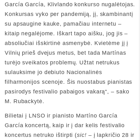
García García, Klivlando konkurso nugalėtojas.
Konkursas vyko per pandemiją, jį, skambinantį
su apsaugine kauke, pamačiau internetu –
kitaip negalėjome. Iškart tapo aišku, jog jis –
absoliučiai išskirtinė asmenybė. Kvietėme jį į
Vilnių prieš dvejus metus, bet tada Martínas
turėjo sveikatos problemų. Užtat netrukus
sulauksime jo debiuto Nacionalinės
filharmonijos scenoje. Šis nuostabus pianistas
pasirodys festivalio pabaigos vakarą“, – sako
M. Rubackytė.
Bilietai į LNSO ir pianisto Martíno García
García koncertą, kaip ir į dar kelis festivalio
koncertus netruko ištirpti (
sic!
– į lapkričio 28 ir