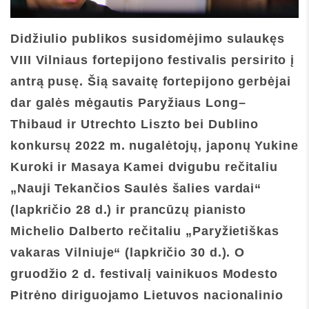
Didžiulio publikos susidomėjimo sulaukęs
VIII Vilniaus fortepijono festivalis persirito į
antrą pusę. Šią savaitę fortepijono gerbėjai
dar galės mėgautis Paryžiaus
Long–
Thibaud
ir Utrechto
Liszto
bei Dublino
konkursų 2022 m. nugalėtojų, japonų Yukine
Kuroki ir Masaya Kamei dvigubu rečitaliu
„Nauji Tekančios Saulės šalies vardai“
(lapkričio 28 d.) ir prancūzų pianisto
Michelio Dalberto rečitaliu „Paryžietiškas
vakaras Vilniuje“ (lapkričio 30 d.). O
gruodžio 2 d. festivalį vainikuos Modesto
Pitrėno diriguojamo Lietuvos nacionalinio