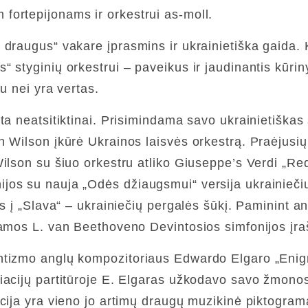
ortepijonams ir orkestrui as-moll.
 draugus“ vakare įprasmins ir ukrainietiška gaida.
“ styginių orkestrui – paveikus ir jaudinantis kūri
u nei yra vertas.
ta neatsitiktinai. Prisimindama savo ukrainietiškas 
 Wilson įkūrė Ukrainos laisvės orkestrą. Praėjusių 
lson su šiuo orkestru atliko Giuseppe’s Verdi „Requi
s su nauja „Odės džiaugsmui“ versija ukrainiečių k
s į „Slava“ – ukrainiečių pergalės šūkį. Paminint an
ekamos L. van Beethoveno Devintosios simfonijos į
ntizmo anglų kompozitoriaus Edwardo Elgaro „Enigma
iacijų partitūroje E. Elgaras užkodavo savo žmonos
iacija yra vieno jo artimų draugų muzikinė piktogr