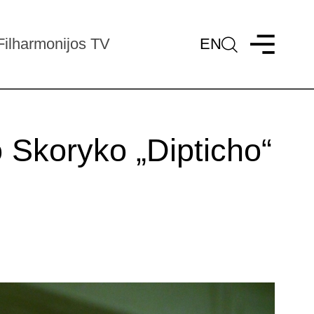
Filharmonijos TV
EN
 Skoryko „Dipticho“