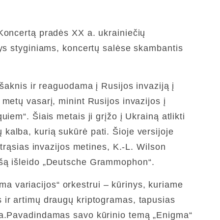
 Koncertą pradės XX a. ukrainiečių
nys styginiams, koncertų salėse skambantis
šaknis ir reaguodama į Rusijos invaziją į
metų vasarį, minint Rusijos invazijos į
em“. Šiais metais ji grįžo į Ukrainą atlikti
alba, kurią sukūrė pati. Šioje versijoje
trąsias invazijos metines, K.-L. Wilson
rašą išleido „Deutsche Grammophon“.
 variacijos“ orkestrui – kūrinys, kuriame
 ir artimų draugų kriptogramas, tapusias
ama.Pavadindamas savo kūrinio temą „Enigma“