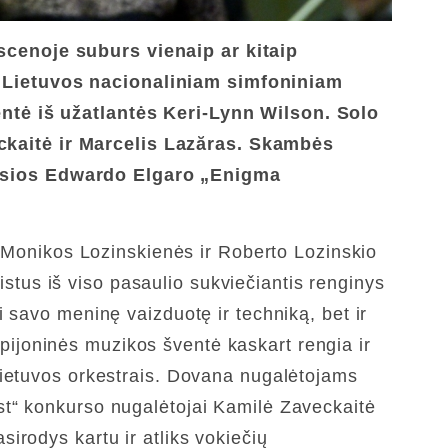
scenoje suburs vienaip ar kitaip
. Lietuvos nacionaliniam simfoniniam
entė iš užatlantės Keri-Lynn Wilson. Solo
kaitė ir Marcelis Lazăras. Skambės
iosios Edwardo Elgaro „Enigma
ų Monikos Lozinskienės ir Roberto Lozinskio
nistus iš viso pasaulio sukviečiantis renginys
 savo meninę vaizduotę ir techniką, bet ir
tepijoninės muzikos šventė kaskart rengia ir
Lietuvos orkestrais. Dovana nugalėtojams
st“ konkurso nugalėtojai Kamilė Zaveckaitė
irodys kartu ir atliks vokiečių