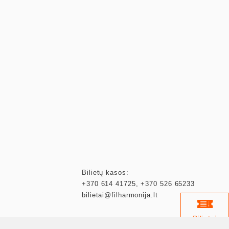
Bilietų kasos:
+370 614 41725
,
+370 526 65233
bilietai@filharmonija.lt
Bilietai