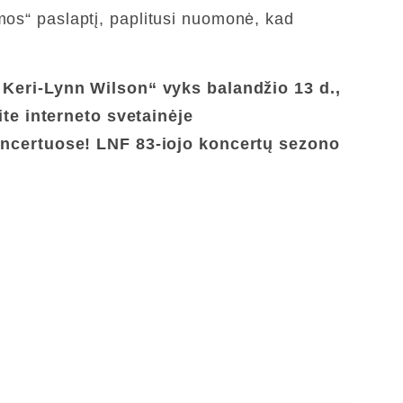
mos“ paslaptį, paplitusi nuomonė, kad
, Keri-Lynn Wilson“
vyks balandžio 13 d.,
ite interneto svetainėje
oncertuose! LNF 83-iojo koncertų sezono