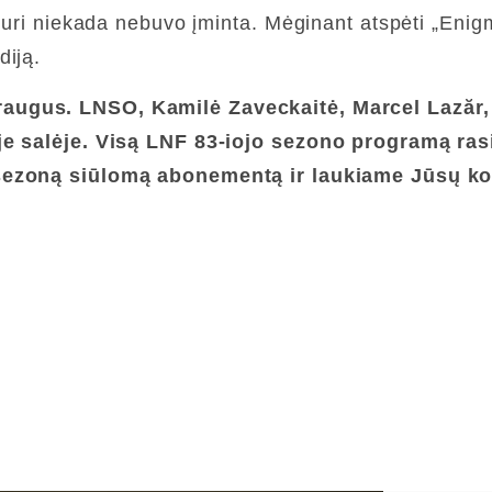
 kuri niekada nebuvo įminta. Mėginant atspėti „Enig
diją.
draugus. LNSO, Kamilė Zaveckaitė, Marcel
Lazăr
oje salėje. Visą LNF 83-iojo sezono programą ras
į sezoną siūlomą abonementą ir laukiame Jūsų k