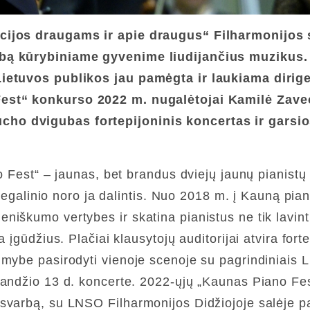
acijos draugams ir apie draugus“ Filharmonijos 
rbą kūrybiniame gyvenime liudijančius muzikus
Lietuvos publikos jau pamėgta ir laukiama dirig
est“ konkurso 2022 m. nugalėtojai Kamilė Zavec
cho dvigubas fortepijoninis koncertas ir gars
no Fest“ – jaunas, bet brandus dviejų jaunų pianist
 begalinio noro ja dalintis. Nuo 2018 m. į Kauną pia
iškumo vertybes ir skatina pianistus ne tik lavinti
a įgūdžius. Plačiai klausytojų auditorijai atvira for
imybe pasirodyti vienoje scenoje su pagrindiniais 
landžio 13 d. koncerte. 2022-ųjų „Kaunas Piano Fe
varbą, su LNSO Filharmonijos Didžiojoje salėje pas