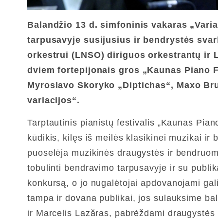
Balandžio 13 d. simfoninis vakaras „Vari
tarpusavyje susijusius ir bendrystės sva
orkestrui (LNSO) diriguos orkestrantų ir 
dviem fortepijonais gros
„Kaunas Piano F
Myroslavo Skoryko „Diptichas“, Maxo Bru
variacijos“.
Tarptautinis pianistų festivalis „Kaunas Pia
kūdikis, kilęs iš meilės klasikinei muzikai ir
puoselėja muzikinės draugystės ir bendruomen
tobulinti bendravimo tarpusavyje ir su publik
konkursą, o jo nugalėtojai apdovanojami gal
tampa ir dovana publikai, jos sulauksime ba
ir Marcelis Lazăras, pabrėždami draugystės s