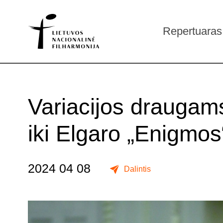
Repertuaras
Variacijos draugams
iki Elgaro „Enigmos
2024 04 08
Dalintis