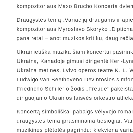
kompozitoriaus Maxo Brucho Koncertą dviem f
Draugystės temą „Variacijų draugams ir apie
kompozitoriaus Myroslavo Skoryko „Diptichas
gana retai – anot muzikos kritikų, daug rečia
Ukrainietiška muzika šiam koncertui pasirink
Ukrainą, Kanadoje gimusi dirigentė Keri-Lynn
Ukrainą metines, Lvivo operos teatre K.-L. Wi
Ludwigo van Beethoveno Devintosios simfonijo
Friedricho Schillerio žodis „Freude“ pakeista
diriguojamo Ukrainos laisvės orkestro atli
Koncertą simboliškai pabaigs vėlyvojo roma
draugystės tema įprasminama tiesiogiai. Var
muzikinės plėtotės pagrindu: kiekviena var