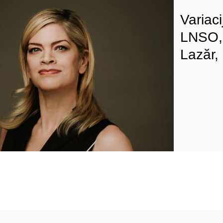
Variac
LNSO, 
Lazăr,