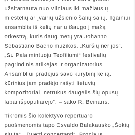
užsitarnauta nuo Vilniaus iki mažiausių
miestelių ar įvairių užsienio šalių salių. Ilgainiui
ansamblis iš kelių narių išaugo į mažą
orkestrą, kuris daug metų yra Johanno
Sebastiano Bacho muzikos, „Kuršių nerijos“,
„Su Palaimintuoju Teofiliumi“ festivalių
pagrindinis atlikėjas ir organizatorius.
Ansambliui pradėjus savo kūrybinį kelią,
kūrinius jam pradėjo rašyti lietuvių
kompozitoriai, netrukus daugelis šių opusų
labai išpopuliarėjo“, – sako R. Beinaris.
Tikromis šio kolektyvo repertuaro
puošmenomis tapo Osvaldo Balakausko „Šokių
siuita“, „Duetti concertanti“, Broniaus