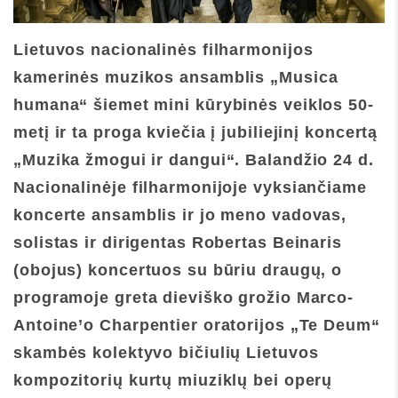
Lietuvos nacionalinės filharmonijos
kamerinės muzikos ansamblis „Musica
humana“ šiemet mini kūrybinės veiklos 50-
metį ir ta proga kviečia į jubiliejinį koncertą
„Muzika žmogui ir dangui“. Balandžio 24 d.
Nacionalinėje filharmonijoje vyksiančiame
koncerte ansamblis ir jo meno vadovas,
solistas ir dirigentas Robertas Beinaris
(obojus) koncertuos su būriu draugų, o
programoje greta dieviško grožio Marco-
Antoine’o Charpentier oratorijos „Te Deum“
skambės kolektyvo bičiulių Lietuvos
kompozitorių kurtų miuziklų bei operų