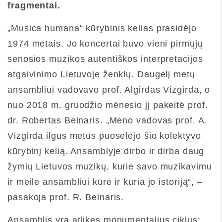
fragmentai.
„Musica humana“ kūrybinis kelias prasidėjo
1974 metais. Jo koncertai buvo vieni pirmųjų
senosios muzikos autentiškos interpretacijos
atgaivinimo Lietuvoje ženklų. Daugelį metų
ansambliui vadovavo prof. Algirdas Vizgirda, o
nuo 2018 m. gruodžio mėnesio jį pakeitė prof.
dr. Robertas Beinaris. „Meno vadovas prof. A.
Vizgirda ilgus metus puoselėjo šio kolektyvo
kūrybinį kelią. Ansamblyje dirbo ir dirba daug
žymių Lietuvos muzikų, kurie savo muzikavimu
ir meile ansambliui kūrė ir kuria jo istoriją“, –
pasakoja prof. R. Beinaris.
Ansamblis yra atlikęs monumentalius ciklus: