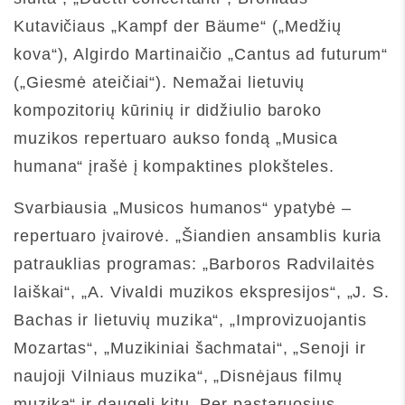
Kutavičiaus „Kampf der Bäume“ („Medžių
kova“), Algirdo Martinaičio „Cantus ad futurum“
(„Giesmė ateičiai“). Nemažai lietuvių
kompozitorių kūrinių ir didžiulio baroko
muzikos repertuaro aukso fondą „Musica
humana“ įrašė į kompaktines plokšteles.
Svarbiausia „Musicos humanos“ ypatybė –
repertuaro įvairovė. „Šiandien ansamblis kuria
patrauklias programas: „Barboros Radvilaitės
laiškai“, „A. Vivaldi muzikos ekspresijos“, „J. S.
Bachas ir lietuvių muzika“, „Improvizuojantis
Mozartas“, „Muzikiniai šachmatai“, „Senoji ir
naujoji Vilniaus muzika“, „Disnėjaus filmų
muzika“ ir daugelį kitų. Per pastaruosius