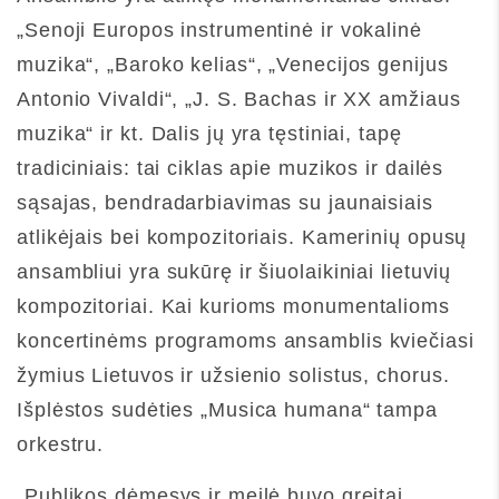
„Senoji Europos instrumentinė ir vokalinė
muzika“, „Baroko kelias“, „Venecijos genijus
Antonio Vivaldi“, „J. S. Bachas ir XX amžiaus
muzika“ ir kt. Dalis jų yra tęstiniai, tapę
tradiciniais: tai ciklas apie muzikos ir dailės
sąsajas, bendradarbiavimas su jaunaisiais
atlikėjais bei kompozitoriais. Kamerinių opusų
ansambliui yra sukūrę ir šiuolaikiniai lietuvių
kompozitoriai. Kai kurioms monumentalioms
koncertinėms programoms ansamblis kviečiasi
žymius Lietuvos ir užsienio solistus, chorus.
Išplėstos sudėties „Musica humana“ tampa
orkestru.
„Publikos dėmesys ir meilė buvo greitai