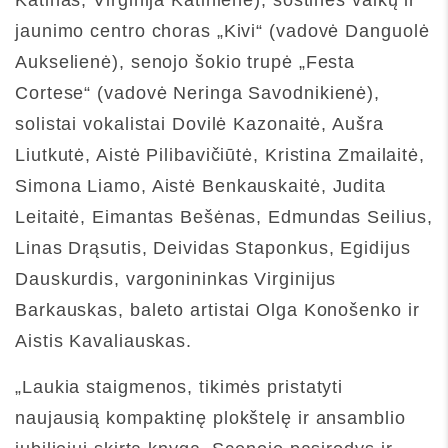
Katinas, Virginija Katinienė), sostinės vaikų ir
jaunimo centro choras „Kivi“ (vadovė Danguolė
Aukselienė), senojo šokio trupė „Festa
Cortese“ (vadovė Neringa Savodnikienė),
solistai vokalistai Dovilė Kazonaitė, Aušra
Liutkutė, Aistė Pilibavičiūtė, Kristina Zmailaitė,
Simona Liamo, Aistė Benkauskaitė, Judita
Leitaitė, Eimantas Bešėnas, Edmundas Seilius,
Linas Drąsutis, Deividas Staponkus, Egidijus
Dauskurdis, vargonininkas Virginijus
Barkauskas, baleto artistai Olga Konošenko ir
Aistis Kavaliauskas.
„Laukia staigmenos, tikimės pristatyti
naujausią kompaktinę plokštelę ir ansamblio