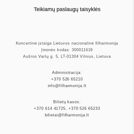
Teikiamų paslaugų taisyklės
Koncertinė įstaiga Lietuvos nacionalinė filharmonija
Įmonės kodas: 300011619
Aušros Vartų g. 5, LT-01304 Vilnius, Lietuva
Administracija:
+370 526 65210
info@filharmonija.lt
Bilietų kasos:
+370 614 41725
,
+370 526 65233
bilietai@filharmonija.lt