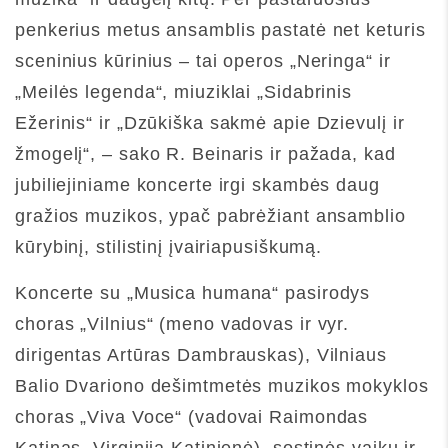
penkerius metus ansamblis pastatė net keturis
sceninius kūrinius – tai operos „Neringa“ ir
„Meilės legenda“, miuziklai „Sidabrinis
Ežerinis“ ir „Dzūkiška sakmė apie Dzievulį ir
žmogelį“, – sako R. Beinaris ir pažada, kad
jubiliejiniame koncerte irgi skambės daug
gražios muzikos, ypač pabrėžiant ansamblio
kūrybinį, stilistinį įvairiapusiškumą.
Koncerte su „Musica humana“ pasirodys
choras „Vilnius“ (meno vadovas ir vyr.
dirigentas Artūras Dambrauskas), Vilniaus
Balio Dvariono dešimtmetės muzikos mokyklos
choras „Viva Voce“ (vadovai Raimondas