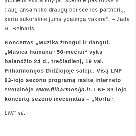
jubiliejui skirtą knygą. Scenoje pasirodys ir
daug ansamblio draugų bei scenos partnerių,
kartu sukursime jums ypatingą vakarą“, – žada
R. Beinaris.
Koncertas
„Muzika žmogui ir dangui.
„Musica humana“ 50-mečiui“
vyks
balandžio 24 d., trečiadienį, 19 val.
Filharmonijos Didžiojoje salėje. Visą LNF
83-iojo sezono programą rasite interneto
svetainėje
www.filharmonija.lt
. LNF 83-iojo
koncertų sezono mecenatas
– „Norfa“.
LNF inf.