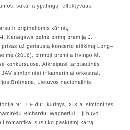
odamos, sukuria ypatingą reflektyvaus
rsu ir originaliomis kūrinių
i M. Kanagawa pelnė pirmą premiją J.
ir prizas už geriausią koncerto atlikimą Long–
eime (2016), pirmoji premija Irvingo M.
se konkursuose. Atkreipusi tarptautinės
JAV simfoniniai ir kameriniai orkestrai,
nijos Brėmene, Lietuvos nacionalinis
nija Nr. 7 E-dur, kūrinys, XIX a. simfoninės
paminklu Richardui Wagneriui – ji buvo
ji romantikai susitiko paskutinį kartą.