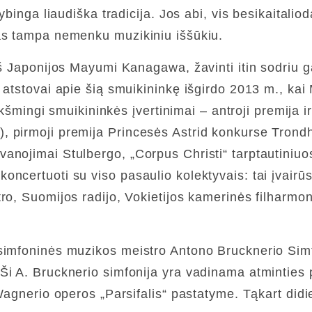
vybinga liaudiška tradicija. Jos abi, vis besikaitali
tas tampa nemenku muzikiniu iššūkiu.
š Japonijos Mayumi Kanagawa, žavinti itin sodriu ga
o atstovai apie šią smuikininkę išgirdo 2013 m., ka
eikšmingi smuikininkės įvertinimai – antroji premija 
 pirmoji premija Princesės Astrid konkurse Trondh
anojimai Stulbergo, „Corpus Christi“ tarptautiniuo
ncertuoti su viso pasaulio kolektyvais: tai įvairūs 
ro, Suomijos radijo, Vokietijos kamerinės filharmo
simfoninės muzikos meistro Antono Brucknerio Simfo
Ši A. Brucknerio simfonija yra vadinama atminties 
Wagnerio operos „Parsifalis“ pastatyme. Tąkart didie