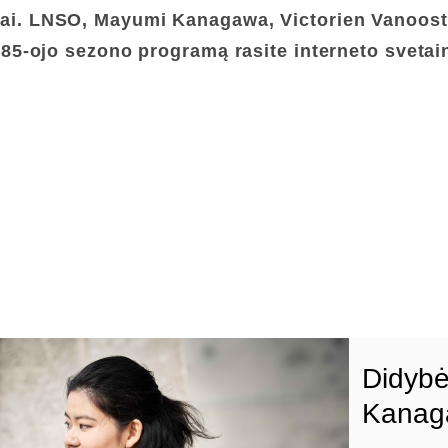
dai. LNSO, Mayumi Kanagawa, Victorien Vanoos
85-ojo sezono programą rasite interneto svetai
Didybė
Kanaga