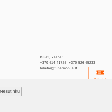
Bilietų kasos:
+370 614 41725
,
+370 526 65233
bilietai@filharmonija.lt
Bilietai
Nesutinku
Kalendorius