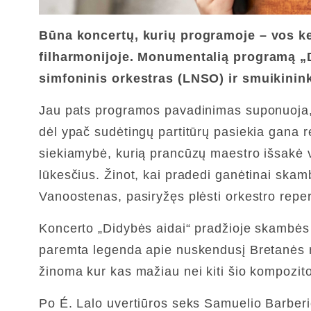
Būna koncertų, kurių programoje – vos kel
filharmonijoje. Monumentalią programą „D
simfoninis orkestras (LNSO) ir smuikin
Jau pats programos pavadinimas suponuoja, k
dėl ypač sudėtingų partitūrų pasiekia gana r
siekiamybė, kurią prancūzų maestro išsakė vo
lūkesčius. Žinot, kai pradedi ganėtinai skamb
Vanoostenas, pasiryžęs plėsti orkestro repertu
Koncerto „Didybės aidai“ pradžioje skambės 
paremta legenda apie nuskendusį Bretanės re
žinoma kur kas mažiau nei kiti šio kompozito
Po É. Lalo uvertiūros seks Samuelio Barberio 