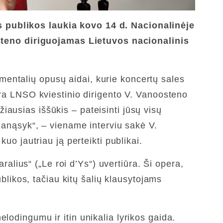
s publikos laukia kovo 14 d. Nacionalinėje
teno diriguojamas Lietuvos nacionalinis
mentalių opusų aidai, kurie koncertų sales
 yra LNSO kviestinio dirigento V. Vanoosteno
ausias iššūkis – pateisinti jūsų visų
i anąsyk“, – viename interviu sakė V.
uo jautriau ją perteikti publikai.
lius“ („Le roi d’Ys“) uvertiūra. Ši opera,
ikos, tačiau kitų šalių klausytojams
lodingumu ir itin unikalia lyrikos gaida.