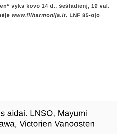
ten“
vyks
kovo 14
d., šeštadienį, 19 val.
nėje
www.filharmonija.lt
. LNF 85-ojo
s aidai. LNSO, Mayumi
wa, Victorien Vanoosten