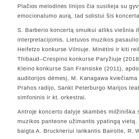
Plačios melodinės linijos čia susilieja su gy
emocionalumo aurą, tad solistui šis koncer
S. Barberio koncertą smuikui atliks viešnia i
interpretacijomis. Lietuvos muzikos pasauli
Heifetzo konkurse Vilniuje. Minėtini ir kiti r
Thibaud–Crespino konkurse Paryžiuje (2018),
Kleino konkurse San Fransiske (2011), apdov
auditorijos dėmesį, M. Kanagawa kviečiama ko
Prahos radijo, Sankt Peterburgo Marijos teat
simfoninis ir kt. orkestrai.
Antroje koncerto dalyje skambės milžiniška 
muzikos panteone užimantis ypatingą vietą. 
baigta A. Bruckneriui lankantis Bairoite, R. 