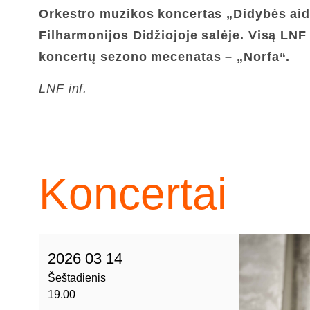
Orkestro muzikos koncertas
„Didybės ai
Filharmonijos Didžiojoje salėje.
Visą LNF 
koncertų sezono mecenatas – „Norfa“.
LNF inf.
Koncertai
2026 03 14
Šeštadienis
19.00