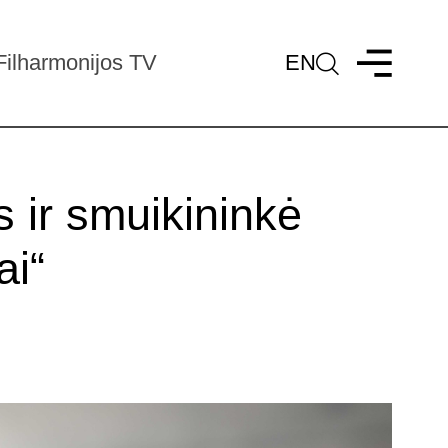
Filharmonijos TV
EN
 ir smuikininkė
ai“