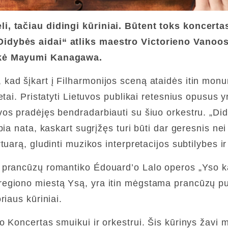
i, tačiau didingi kūriniai. Būtent toks koncerta
idybės aidai“ atliks maestro Victorieno Vanoos
inkė Mayumi Kanagawa.
ad šįkart į Filharmonijos sceną ataidės itin monu
etai. Pristatyti Lietuvos publikai retesnius opusus
s pradėjęs bendradarbiauti su šiuo orkestru. „Didži
ia nata, kaskart sugrįžęs turi būti dar geresnis ne
arą, gludinti muzikos interpretacijos subtilybes ir k
prancūzų romantiko Édouard’o Lalo operos „Yso kara
giono miestą Ysą, yra itin mėgstama prancūzų publ
riaus kūriniai.
Koncertas smuikui ir orkestrui. Šis kūrinys žavi me