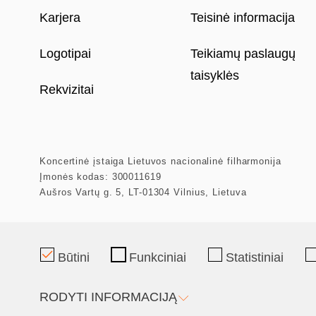
Karjera
Teisinė informacija
Logotipai
Teikiamų paslaugų
taisyklės
Rekvizitai
Koncertinė įstaiga Lietuvos nacionalinė filharmonija
Įmonės kodas: 300011619
Aušros Vartų g. 5, LT-01304 Vilnius, Lietuva
Mecenatas
Partneriai
Būtini
Funkciniai
Statistiniai
RODYTI INFORMACIJĄ