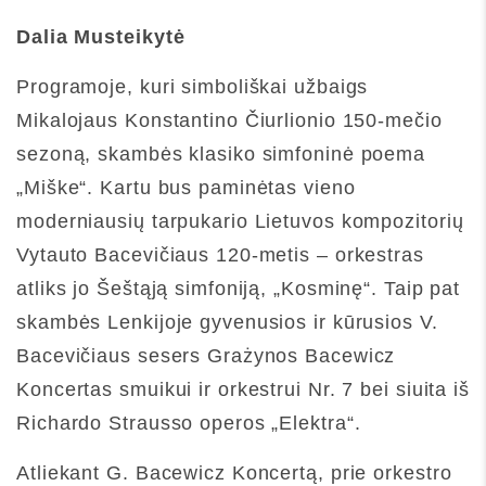
Dalia Musteikytė
Programoje, kuri simboliškai užbaigs
Mikalojaus Konstantino Čiurlionio 150-mečio
sezoną, skambės klasiko simfoninė poema
„Miške“. Kartu bus paminėtas vieno
moderniausių tarpukario Lietuvos kompozitorių
Vytauto Bacevičiaus 120-metis – orkestras
atliks jo Šeštąją simfoniją, „Kosminę“. Taip pat
skambės Lenkijoje gyvenusios ir kūrusios V.
Bacevičiaus sesers Grażynos Bacewicz
Koncertas smuikui ir orkestrui Nr. 7 bei siuita iš
Richardo Strausso operos „Elektra“.
Atliekant G. Bacewicz Koncertą, prie orkestro