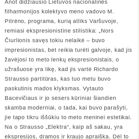
Anot didžiausio Lietuvos nacionalinės
filharmonijos kolektyvo meno vadovo M.
Pitrėno, programa, kurią atliks Varšuvoje,
remiasi ekspresionistine stilistika: „Nors
Čiurlionis savęs tokiu nelaikė – buvo
impresionistas, bet reikia turėti galvoje, kad jis
žavėjosi to meto lenkų ekspresionistais, o
užrašuose yra likę, kad jis vartė Richardo
Strausso partitūras, kas tuo metu buvo
paskutinis mados klyksmas. Vytauto
Bacevičiaus ir jo sesers kūriniai šiandien
skamba moderniai, o tada, kai buvo parašyti,
jie tapo tikru iššūkiu to meto meninei estetikai.
Na o Strausso „Elektra“, kaip aš sakau, yra
ekspresijos, dramos ir kraujo apraiška. Dėl to