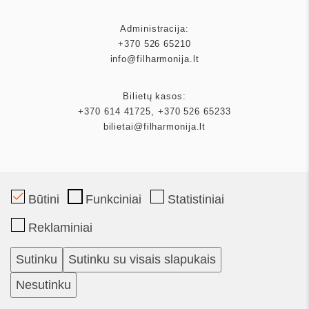
Administracija:
+370 526 65210
info@filharmonija.lt
Bilietų kasos:
+370 614 41725
,
+370 526 65233
bilietai@filharmonija.lt
Būtini
Funkciniai
Statistiniai
Mecenatas
Reklaminiai
Partneriai
Sutinku
Sutinku su visais slapukais
Bilietai
Nesutinku
Kalendorius