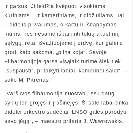
ir garsus. Ji leidžia kvėpuoti visokiems
kūriniams – ir kameriniams, ir didžiuliams. Tai
– didelis privalumas, o kartu ir išbandymas
mums, nes nesame išpaikinti tokių akustinių
sąlygų, retai išvažiuojame į erdvę, kur galime
groti, kaip sakoma, „pilna koja“. Savoje
Filharmonijoje garsą visąlaik turime šiek tiek
„suspausti“, pritaikyti labiau kamerinei salei“, –
sako M. Pitrėnas.
„Varšuvos filharmonija nuostabi, esu daug
sykių ten grojęs ir įrašinėjęs. Ši salė labai tinka
didelei orkestro sudėčiai, LNSO galės parodyti
savo jėgą“, – maestro pritaria J. Wawrowskis.