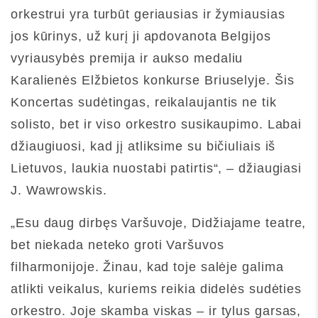
orkestrui yra turbūt geriausias ir žymiausias
jos kūrinys, už kurį ji apdovanota Belgijos
vyriausybės premija ir aukso medaliu
Karalienės Elžbietos konkurse Briuselyje. Šis
Koncertas sudėtingas, reikalaujantis ne tik
solisto, bet ir viso orkestro susikaupimo. Labai
džiaugiuosi, kad jį atliksime su bičiuliais iš
Lietuvos, laukia nuostabi patirtis“, – džiaugiasi
J. Wawrowskis.
„Esu daug dirbęs Varšuvoje, Didžiajame teatre,
bet niekada neteko groti Varšuvos
filharmonijoje. Žinau, kad toje salėje galima
atlikti veikalus, kuriems reikia didelės sudėties
orkestro. Joje skamba viskas – ir tylus garsas,