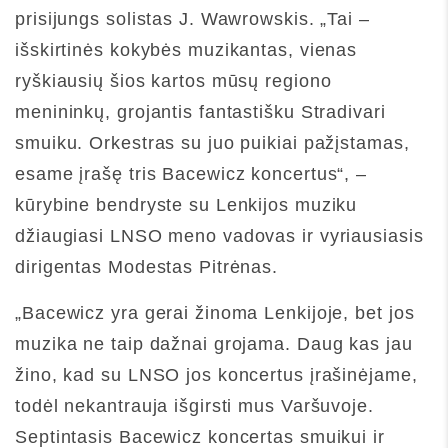
prisijungs solistas J. Wawrowskis. „Tai –
išskirtinės kokybės muzikantas, vienas
ryškiausių šios kartos mūsų regiono
menininkų, grojantis fantastišku Stradivari
smuiku. Orkestras su juo puikiai pažįstamas,
esame įrašę tris Bacewicz koncertus“, –
kūrybine bendryste su Lenkijos muziku
džiaugiasi LNSO meno vadovas ir vyriausiasis
dirigentas Modestas Pitrėnas.
„Bacewicz yra gerai žinoma Lenkijoje, bet jos
muzika ne taip dažnai grojama. Daug kas jau
žino, kad su LNSO jos koncertus įrašinėjame,
todėl nekantrauja išgirsti mus Varšuvoje.
Septintasis Bacewicz koncertas smuikui ir