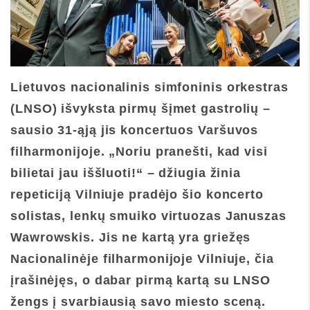
Lietuvos nacionalinis simfoninis orkestras
(LNSO) išvyksta pirmų šįmet gastrolių –
sausio 31-ąją jis koncertuos Varšuvos
filharmonijoje. „Noriu pranešti, kad visi
bilietai jau iššluoti!“ – džiugia žinia
repeticiją Vilniuje pradėjo šio koncerto
solistas, lenkų smuiko virtuozas Januszas
Wawrowskis. Jis ne kartą yra griežęs
Nacionalinėje filharmonijoje Vilniuje, čia
įrašinėjęs, o dabar pirmą kartą su LNSO
žengs į svarbiausią savo miesto sceną.