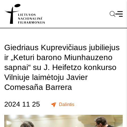
Giedriaus Kuprevičiaus jubiliejus
ir „Keturi barono Miunhauzeno
sapnai“ su J. Heifetzo konkurso
Vilniuje laimėtoju Javier
Comesaña Barrera
2024 11 25
Dalintis