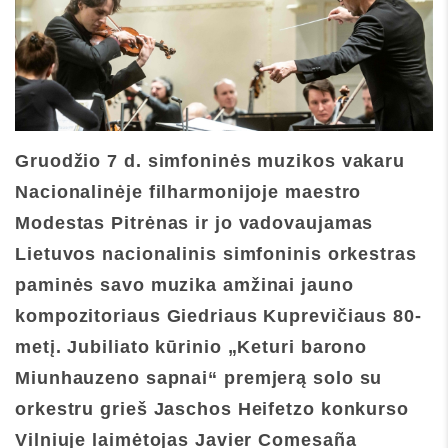
Gruodžio 7 d. simfoninės muzikos vakaru
Nacionalinėje filharmonijoje maestro
Modestas Pitrėnas ir jo vadovaujamas
Lietuvos nacionalinis simfoninis orkestras
paminės savo muzika amžinai jauno
kompozitoriaus Giedriaus Kuprevičiaus 80-
metį. Jubiliato kūrinio „Keturi barono
Miunhauzeno sapnai“ premjerą solo su
orkestru grieš Jaschos Heifetzo konkurso
Vilniuje laimėtojas Javier Comesaña