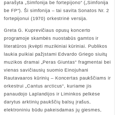
parašyta „Simfonija be fortepijono“ („Simfonija
be FP“). Ši simfonija – tai savita Sonatos Nr. 2
fortepijonui (1970) orkestrinė versija.
Greta G. Kuprevičiaus opusų koncerto
programoje skambės nuostabūs gamtos ir
literatūros įkvėpti muzikiniai kūriniai. Publikos
laukia puikiai pažįstami Edvardo Griego siuitų
muzikos dramai „Peras Giuntas“ fragmentai bei
vienas savičiausių suomio Einojuhani
Rautavaaros kūrinių – Koncertas paukščiams ir
orkestrui „Cantus arcticus“, kuriame jis
panaudojo Laplandijos ir Liminkos pelkėse
darytus arktinių paukščių balsų įrašus,
elektroniniu būdu pakeisdamas jų giesmes,