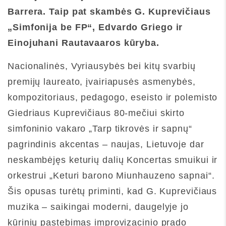
Barrera. Taip pat skambės G. Kuprevičiaus
„Simfonija be FP“, Edvardo Griego ir
Einojuhani Rautavaaros kūryba.
Nacionalinės, Vyriausybės bei kitų svarbių
premijų laureato, įvairiapusės asmenybės,
kompozitoriaus, pedagogo, eseisto ir polemisto
Giedriaus Kuprevičiaus 80-mečiui skirto
simfoninio vakaro „Tarp tikrovės ir sapnų“
pagrindinis akcentas – naujas, Lietuvoje dar
neskambėjęs keturių dalių Koncertas smuikui ir
orkestrui „Keturi barono Miunhauzeno sapnai“.
Šis opusas turėtų priminti, kad G. Kuprevičiaus
muzika – saikingai moderni, daugelyje jo
kūrinių pastebimas improvizacinio prado