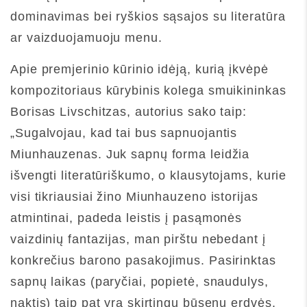
dominavimas bei ryškios sąsajos su literatūra
ar vaizduojamuoju menu.
Apie premjerinio kūrinio idėją, kurią įkvėpė
kompozitoriaus kūrybinis kolega smuikininkas
Borisas Livschitzas, autorius sako taip:
„Sugalvojau, kad tai bus sapnuojantis
Miunhauzenas. Juk sapnų forma leidžia
išvengti literatūriškumo, o klausytojams, kurie
visi tikriausiai žino Miunhauzeno istorijas
atmintinai, padeda leistis į pasąmonės
vaizdinių fantazijas, man pirštu nebedant į
konkrečius barono pasakojimus. Pasirinktas
sapnų laikas (paryčiai, popietė, snaudulys,
naktis) taip pat yra skirtingų būsenų erdvės.