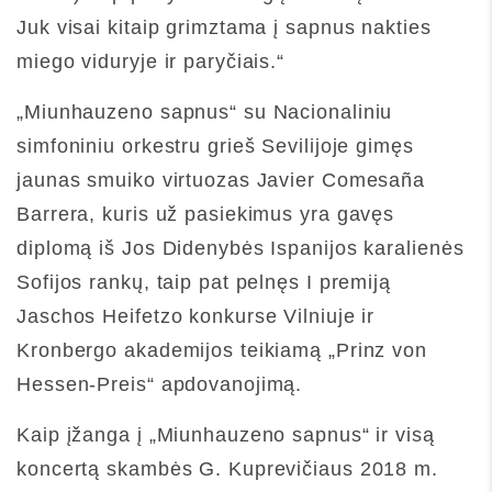
Juk visai kitaip grimztama į sapnus nakties
miego viduryje ir paryčiais.“
„Miunhauzeno sapnus“ su Nacionaliniu
simfoniniu orkestru grieš Sevilijoje gimęs
jaunas smuiko virtuozas Javier Comesaña
Barrera, kuris už pasiekimus yra gavęs
diplomą iš Jos Didenybės Ispanijos karalienės
Sofijos rankų, taip pat pelnęs I premiją
Jaschos Heifetzo konkurse Vilniuje ir
Kronbergo akademijos teikiamą „Prinz von
Hessen-Preis“ apdovanojimą.
Kaip įžanga į „Miunhauzeno sapnus“ ir visą
koncertą skambės G. Kuprevičiaus 2018 m.