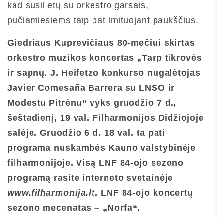
kad susilietų su orkestro garsais,
pučiamiesiems taip pat imituojant paukščius.
Giedriaus Kuprevičiaus 80-mečiui skirtas
orkestro muzikos koncertas „Tarp tikrovės
ir sapnų. J. Heifetzo konkurso nugalėtojas
Javier Comesaña Barrera su LNSO ir
Modestu Pitrėnu“ vyks gruodžio 7 d.,
šeštadienį, 19 val. Filharmonijos Didžiojoje
salėje. Gruodžio 6 d. 18 val. ta pati
programa nuskambės Kauno valstybinėje
filharmonijoje.
Visą LNF 84-ojo sezono
programą rasite interneto svetainėje
www.filharmonija.lt
. LNF 84-ojo koncertų
sezono mecenatas
– „Norfa“.