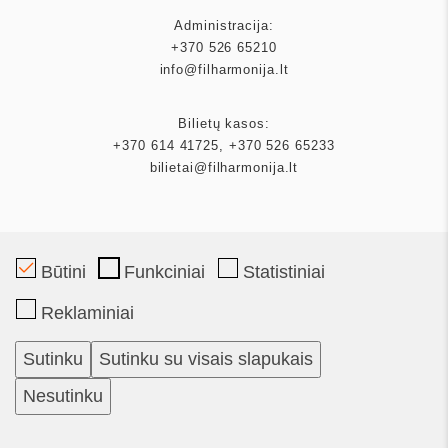
Administracija:
+370 526 65210
info@filharmonija.lt
Bilietų kasos:
+370 614 41725
,
+370 526 65233
bilietai@filharmonija.lt
Būtini
Funkciniai
Statistiniai
Mecenatas
Reklaminiai
Partneriai
Sutinku
Sutinku su visais slapukais
Bilietai
Nesutinku
Kalendorius