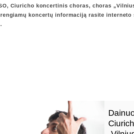
NSO, Ciuricho koncertinis choras, choras „Vilni
rengiamų koncertų informaciją rasite interneto
.
Dainuo
Ciuric
„Vilniu