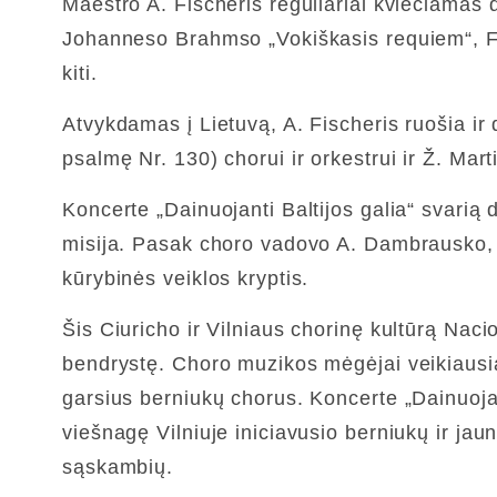
Maestro A. Fischeris reguliariai kviečiamas d
Johanneso Brahmso „Vokiškasis requiem“, F
kiti.
Atvykdamas į Lietuvą, A. Fischeris ruošia ir 
psalmę Nr. 130) chorui ir orkestrui ir Ž. Mar
Koncerte „Dainuojanti Baltijos galia“ svarią
misija. Pasak choro vadovo A. Dambrausko, l
kūrybinės veiklos kryptis.
Šis Ciuricho ir Vilniaus chorinę kultūrą Nac
bendrystę. Choro muzikos mėgėjai veikiausi
garsius berniukų chorus. Koncerte „Dainuojan
viešnagę Vilniuje iniciavusio berniukų ir ja
sąskambių.