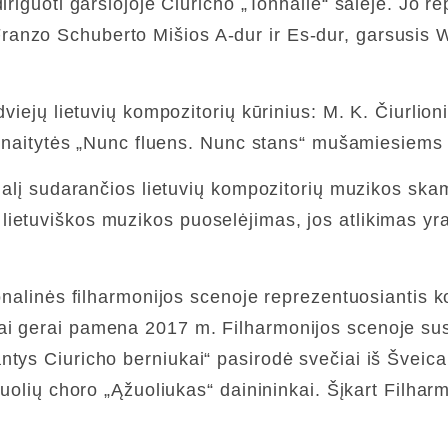
iriguoti garsiojoje Ciuricho „Tonhalle“ salėje. Jo r
ranzo Schuberto Mišios A-dur ir Es-dur, garsusis
dviejų lietuvių kompozitorių kūrinius: M. K. Čiurlion
tinaitytės „Nunc fluens. Nunc stans“ mušamiesiems i
 dalį sudarančios lietuvių kompozitorių muzikos ska
ietuviškos muzikos puoselėjimas, jos atlikimas yr
ionalinės filharmonijos scenoje reprezentuosiantis 
ai gerai pamena 2017 m. Filharmonijos scenoje susi
tys Ciuricho berniukai“ pasirodė svečiai iš Šveicar
unuolių choro „Ąžuoliukas“ dainininkai. Šįkart Filh