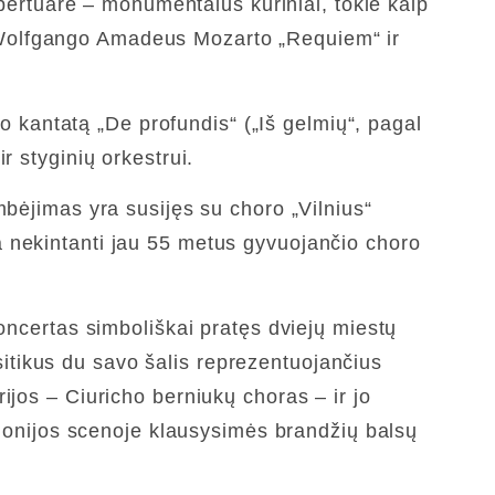
epertuare – monumentalūs kūriniai, tokie kaip
 Wolfgango Amadeus Mozarto „Requiem“ ir
io kantatą „De profundis“ („Iš gelmių“, pagal
r styginių orkestrui.
mbėjimas yra susijęs su choro „Vilnius“
a nekintanti jau 55 metus gyvuojančio choro
koncertas simboliškai pratęs dviejų miestų
tikus du savo šalis reprezentuojančius
ijos – Ciuricho berniukų choras – ir jo
armonijos scenoje klausysimės brandžių balsų