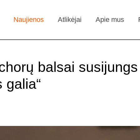
Naujienos
Atlikėjai
Apie mus
s chorų balsai susijung
s galia“