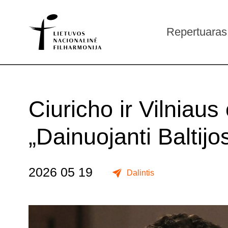
Repertuaras
Ciuricho ir Vilniau
„Dainuojanti Baltijo
2026 05 19
Dalintis