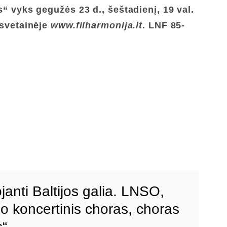
us“
vyks
gegužės 23 d., šeštadienį,
19 val.
 svetainėje
www.filharmonija.lt
. LNF 85-
janti Baltijos galia. LNSO,
ho koncertinis choras, choras
s“