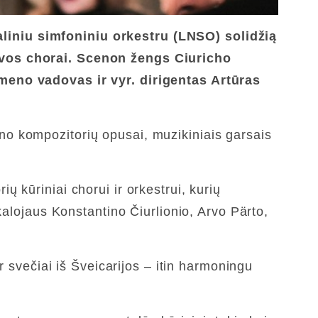
liniu simfoniniu orkestru (LNSO) solidžią
tuvos chorai. Scenon žengs Ciuricho
(meno vadovas ir vyr. dirigentas Artūras
giono kompozitorių opusai, muzikiniais garsais
 kūriniai chorui ir orkestrui, kurių
kalojaus Konstantino Čiurlionio, Arvo Pärto,
r svečiai iš Šveicarijos – itin harmoningu