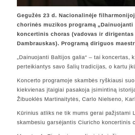
Gegužės 23 d. Nacionalinėje filharmonijo
chorinės muzikos programą
„Dainuojanti 
koncertinis choras (vadovas ir dirigenta
Dambrauskas). Programą diriguos
maestr
„Dainuojanti Baltijos galia“ – tai koncertas, 
perteikiantys savo šalių tradicijas, o kartu į
Koncerto programoje skambės ryškiausi suomių
kiekvienas įtaigiai pasakoja įsimintiną istor
Žibuoklės Martinaitytės, Carlo Nielseno, Ka
Kūrinius atliks ne tik mums gerai pažįstami L
skambesiu garsėjantis Ciuricho koncertinis 