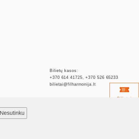
Bilietų kasos:
+370 614 41725
,
+370 526 65233
bilietai@filharmonija.lt
Bilietai
Nesutinku
Kalendorius