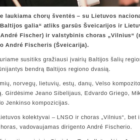
je laukiama chorų šventės – su Lietuvos naciona
Baltijos galia“ atliks garsūs Šveicarijos ir Lie
s
André Fischer)
ir valstybinis choras „Vilnius“ 
o André Fischeris (Šveicarija).
kuriame susitiks gražiausi įvairių Baltijos šalių re
kūnijantys bendrą Baltijos regiono dvasią.
, norvegų, lietuvių, estų, danų, Velso kompozitorių
iją. Girdėsime Jeano Sibelijaus, Edvardo Griego, Mi
rlo Jenkinso kompozicijas.
ietuvos kolektyvai – LNSO ir choras „Vilnius“, bet i
choras, vadovaujamas dirigento André Fischerio.