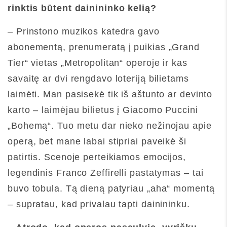
rinktis būtent dainininko kelią?
– Prinstono muzikos katedra gavo
abonementą, prenumeratą į puikias „Grand
Tier“ vietas „Metropolitan“ operoje ir kas
savaitę ar dvi rengdavo loteriją bilietams
laimėti. Man pasisekė tik iš aštunto ar devinto
karto – laimėjau bilietus į Giacomo Puccini
„Bohemą“. Tuo metu dar nieko nežinojau apie
operą, bet mane labai stipriai paveikė ši
patirtis. Scenoje perteikiamos emocijos,
legendinis Franco Zeffirelli pastatymas – tai
buvo tobula. Tą dieną patyriau „aha“ momentą
– supratau, kad privalau tapti dainininku.