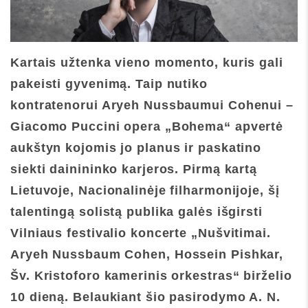
Kartais užtenka vieno momento, kuris gali
pakeisti gyvenimą. Taip nutiko
kontratenorui Aryeh Nussbaumui Cohenui –
Giacomo Puccini opera „Bohema“ apvertė
aukštyn kojomis jo planus ir paskatino
siekti dainininko karjeros. Pirmą kartą
Lietuvoje, Nacionalinėje filharmonijoje, šį
talentingą solistą publika galės išgirsti
Vilniaus festivalio koncerte „Nušvitimai.
Aryeh Nussbaum Cohen, Hossein Pishkar,
Šv. Kristoforo kamerinis orkestras“ birželio
10 dieną. Belaukiant šio pasirodymo A. N.