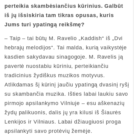
perteikia skambėsiančius kūrinius. Galbūt
iš jų išsiskiria tam tikras opusas, kuris
Jums turi ypatingą reikšmę?
– Taip – tai būtų M. Ravelio „Kaddish“ iš „Dvi
hebrajų melodijos“. Tai malda, kurią vaikystėje
kasdien sakydavau sinagogoje. M. Ravelis ją
pavertė nuostabiu kūriniu, perteikiančiu
tradicinius žydiškus muzikos motyvus.
Atlikdamas šį kūrinį jaučiu ypatingą dvasinį ryšį
su skambančia muzika. Išties labai laukiu savo
pirmojo apsilankymo Vilniuje – esu aškenazių
žydų palikuonis, dalis jų yra kilusi iš Šiaurės
Lenkijos ir Vilniaus. Labai džiaugiuosi proga
apsilankyti savo protėvių žemėje.