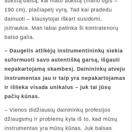
aukštą balsą, kai mato aukštą (mano ūgis –
190 cm), plačiapetį vyrą. Tad kai pradedu
dainuoti – klausytojai iškart susidomi,
įsitraukia. Man labai patinka ši kontratenorų
balso galia.
– Daugelis atlikėjų instrumentininkų siekia
suformuoti savo autentišką garsą, išgauti
nepakartojamą skambesį. Dainininkų atveju
instrumentas jau ir taip yra nepakartojamas
ir išlieka visada unikalus – juk tai jūsų
pačių kūnas.
– Vienos didžiausių dainininkų profesijos
džiaugsmų ir problemų kyla iš to, kad mūsų
instrumentas yra mūsų kūnas. Juk balsas