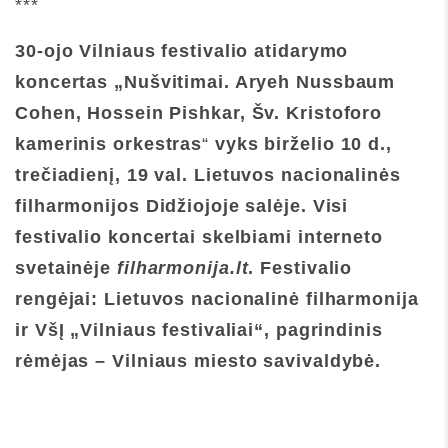
***
30-ojo Vilniaus festivalio atidarymo
koncertas „Nušvitimai. Aryeh Nussbaum
Cohen, Hossein Pishkar, Šv. Kristoforo
kamerinis orkestras
“
vyks birželio 10 d.,
trečiadienį,
19 val.
Lietuvos nacionalinės
filharmonijos Didžiojoje salėje. Visi
festivalio koncertai skelbiami interneto
svetainėje
filharmonija.lt
. Festivalio
rengėjai: Lietuvos nacionalinė filharmonija
ir VšĮ „Vilniaus festivaliai“, pagrindinis
rėmėjas – Vilniaus miesto savivaldybė.