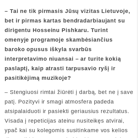
– Tai ne tik pirmasis Jūsų vizitas Lietuvoje,
bet ir pirmas kartas bendradarbiaujant su
dirigentu Hosseinu Pishkaru. Turint
omenyje programoje skambėsiančius
baroko opusus iškyla svarbūs
interpretavimo niuansai – ar turite kokią
paslaptį, kaip atrasti tarpusavio ryšį ir
pasitikėjimą muzikoje?
– Stengiuosi rimtai žiūrėti į darbą, bet ne į save
patį. Pozityvi ir smagi atmosfera padeda
atsipalaiduoti ir pasiekti geriausius rezultatus.
Visada į repeticijas ateinu nusiteikęs atvirai,
ypač kai su kolegomis susitinkame vos kelios