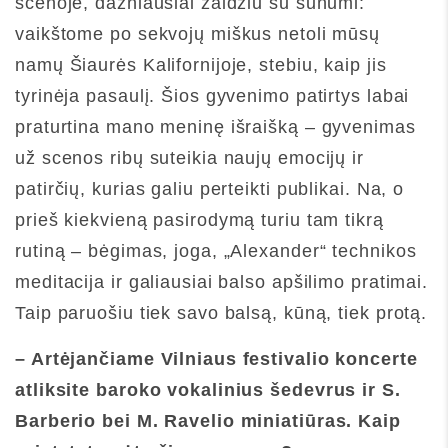
scenoje, dažniausiai žaidžiu su sūnumi:
vaikštome po sekvojų miškus netoli mūsų
namų Šiaurės Kalifornijoje, stebiu, kaip jis
tyrinėja pasaulį. Šios gyvenimo patirtys labai
praturtina mano meninę išraišką – gyvenimas
už scenos ribų suteikia naujų emocijų ir
patirčių, kurias galiu perteikti publikai. Na, o
prieš kiekvieną pasirodymą turiu tam tikrą
rutiną – bėgimas, joga, „Alexander“ technikos
meditacija ir galiausiai balso apšilimo pratimai.
Taip paruošiu tiek savo balsą, kūną, tiek protą.
– Artėjančiame Vilniaus festivalio koncerte
atliksite baroko vokalinius šedevrus ir S.
Barberio bei M. Ravelio miniatiūras. Kaip