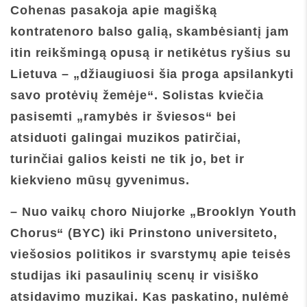
Cohenas pasakoja apie magišką
kontratenoro balso galią, skambėsiantį jam
itin reikšmingą opusą ir netikėtus ryšius su
Lietuva – „džiaugiuosi šia proga apsilankyti
savo protėvių žemėje“. Solistas kviečia
pasisemti „ramybės ir šviesos“ bei
atsiduoti galingai muzikos patirčiai,
turinčiai galios keisti ne tik jo, bet ir
kiekvieno mūsų gyvenimus.
– Nuo vaikų choro Niujorke „Brooklyn Youth
Chorus“ (BYC) iki Prinstono universiteto,
viešosios politikos ir svarstymų apie teisės
studijas iki pasaulinių scenų ir visiško
atsidavimo muzikai. Kas paskatino, nulėmė