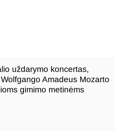
alio uždarymo koncertas,
s Wolfgango Amadeus Mozarto
sioms gimimo metinėms