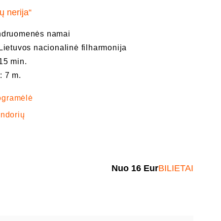
ų nerija“
endruomenės namai
Lietuvos nacionalinė filharmonija
15 min.
: 7 m.
ogramėlė
endorių
Nuo
16
Eur
BILIETAI