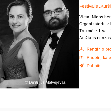
Festivalis „Kurši
Vieta: Nidos b
Organizatorius: 
Trukmė: ~1 val. 
Amžiaus cenzas
Renginio pr
Pridėti į kal
Dalintis
© Dmitrijus Matvejevas