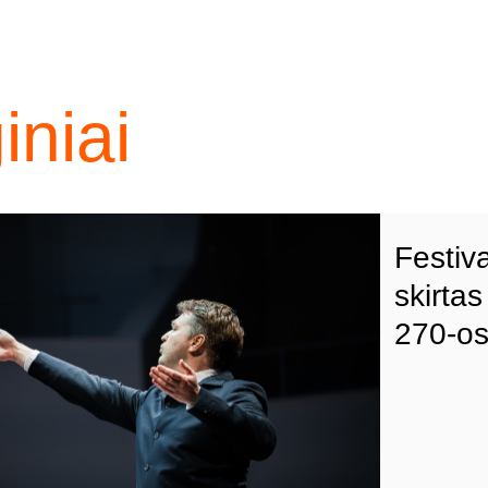
niai
Festiv
skirta
270-o