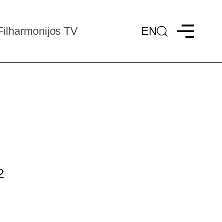
Filharmonijos TV
EN
2