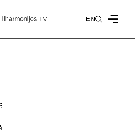
Filharmonijos TV
EN
8
ė