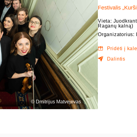
Festivalis „Kurši
Vieta: Juodkrant
Raganų kalną)
Organizatorius: 
Pridėti į kal
Dalintis
© Dmitrijus Matvejevas