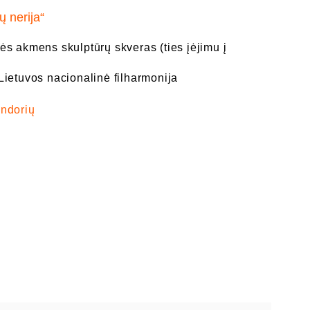
ų nerija“
ės akmens skulptūrų skveras (ties įėjimu į
Lietuvos nacionalinė filharmonija
endorių