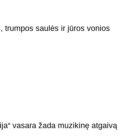
, trumpos saulės ir jūros vonios
rija“ vasara žada muzikinę atgaivą