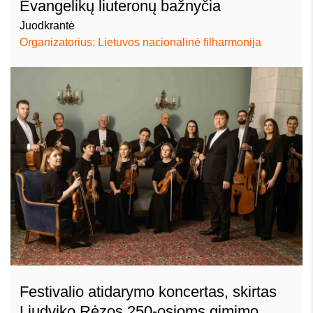
Evangelikų liuteronų bažnyčia
Juodkrantė
Organizatorius: Lietuvos nacionalinė filharmonija
Festivalio atidarymo koncertas, skirtas
Liudviko Rėzos 250-osioms gimimo