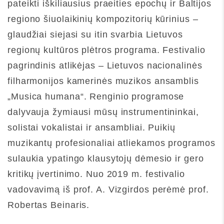
pateikti iškiliausius praeities epochų ir Baltijos
regiono šiuolaikinių kompozitorių kūrinius –
glaudžiai siejasi su itin svarbia Lietuvos
regionų kultūros plėtros programa. Festivalio
pagrindinis atlikėjas – Lietuvos nacionalinės
filharmonijos kamerinės muzikos ansamblis
„Musica humana“. Renginio programose
dalyvauja žymiausi mūsų instrumentininkai,
solistai vokalistai ir ansambliai. Puikių
muzikantų profesionaliai atliekamos programos
sulaukia ypatingo klausytojų dėmesio ir gero
kritikų įvertinimo. Nuo 2019 m. festivalio
vadovavimą iš prof. A. Vizgirdos perėmė prof.
Robertas Beinaris.