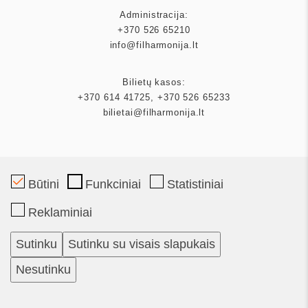
Administracija:
+370 526 65210
info@filharmonija.lt
Bilietų kasos:
+370 614 41725
,
+370 526 65233
bilietai@filharmonija.lt
Būtini
Funkciniai
Statistiniai
Mecenatas
Reklaminiai
Partneriai
Sutinku
Sutinku su visais slapukais
Bilietai
Nesutinku
Kalendorius