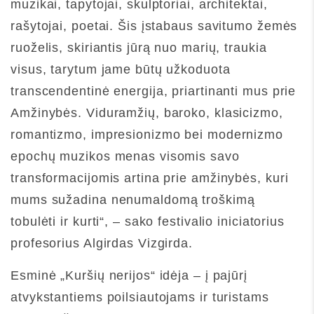
muzikai, tapytojai, skulptoriai, architektai,
rašytojai, poetai. Šis įstabaus savitumo žemės
ruoželis, skiriantis jūrą nuo marių, traukia
visus, tarytum jame būtų užkoduota
transcendentinė energija, priartinanti mus prie
Amžinybės. Viduramžių, baroko, klasicizmo,
romantizmo, impresionizmo bei modernizmo
epochų muzikos menas visomis savo
transformacijomis artina prie amžinybės, kuri
mums sužadina nenumaldomą troškimą
tobulėti ir kurti“, – sako festivalio iniciatorius
profesorius Algirdas Vizgirda.
Esminė „Kuršių nerijos“ idėja – į pajūrį
atvykstantiems poilsiautojams ir turistams