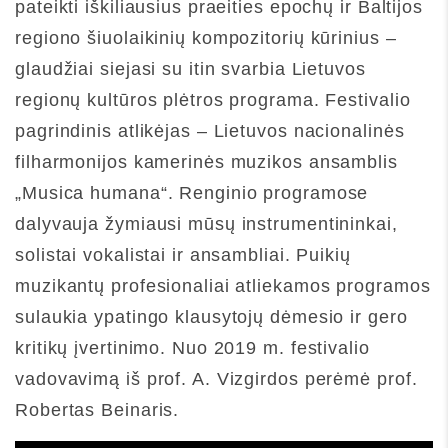
pateikti iškiliausius praeities epochų ir Baltijos
regiono šiuolaikinių kompozitorių kūrinius –
glaudžiai siejasi su itin svarbia Lietuvos
regionų kultūros plėtros programa. Festivalio
pagrindinis atlikėjas – Lietuvos nacionalinės
filharmonijos kamerinės muzikos ansamblis
„Musica humana“. Renginio programose
dalyvauja žymiausi mūsų instrumentininkai,
solistai vokalistai ir ansambliai. Puikių
muzikantų profesionaliai atliekamos programos
sulaukia ypatingo klausytojų dėmesio ir gero
kritikų įvertinimo. Nuo 2019 m. festivalio
vadovavimą iš prof. A. Vizgirdos perėmė prof.
Robertas Beinaris.