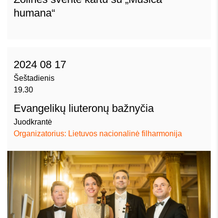
humana“
2024 08 17
Šeštadienis
19.30
Evangelikų liuteronų bažnyčia
Juodkrantė
Organizatorius: Lietuvos nacionalinė filharmonija