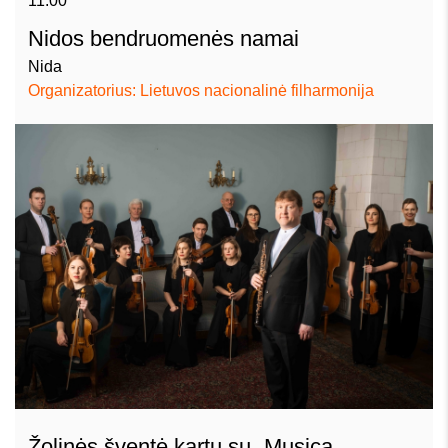
11.00
Nidos bendruomenės namai
Nida
Organizatorius: Lietuvos nacionalinė filharmonija
Žolinės šventė kartu su „Musica