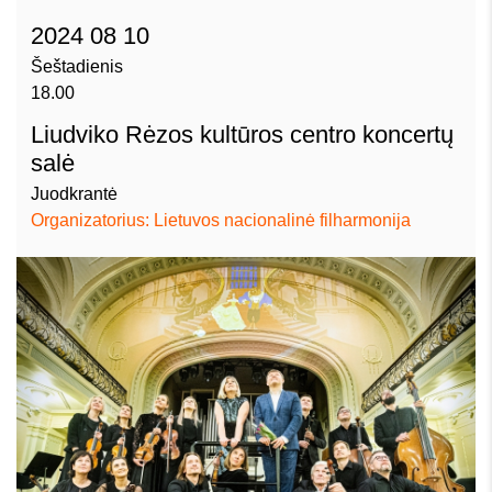
2024 08 10
Šeštadienis
18.00
Liudviko Rėzos kultūros centro koncertų
salė
Juodkrantė
Organizatorius: Lietuvos nacionalinė filharmonija