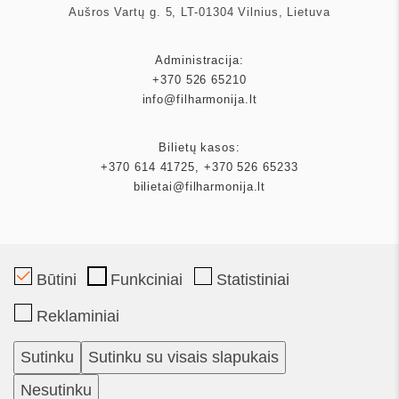
Aušros Vartų g. 5, LT-01304 Vilnius, Lietuva
Administracija:
+370 526 65210
info@filharmonija.lt
Bilietų kasos:
+370 614 41725
,
+370 526 65233
bilietai@filharmonija.lt
Būtini
Funkciniai
Statistiniai
Mecenatas
Reklaminiai
Partneriai
Sutinku
Sutinku su visais slapukais
Bilietai
Nesutinku