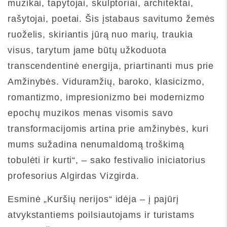
muzikai, tapytojai, skulptoriai, architektai,
rašytojai, poetai. Šis įstabaus savitumo žemės
ruoželis, skiriantis jūrą nuo marių, traukia
visus, tarytum jame būtų užkoduota
transcendentinė energija, priartinanti mus prie
Amžinybės. Viduramžių, baroko, klasicizmo,
romantizmo, impresionizmo bei modernizmo
epochų muzikos menas visomis savo
transformacijomis artina prie amžinybės, kuri
mums sužadina nenumaldomą troškimą
tobulėti ir kurti“, – sako festivalio iniciatorius
profesorius Algirdas Vizgirda.
Esminė „Kuršių nerijos“ idėja – į pajūrį
atvykstantiems poilsiautojams ir turistams