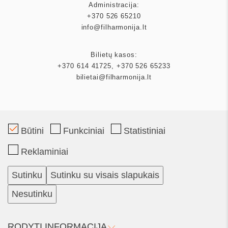
Administracija:
+370 526 65210
info@filharmonija.lt
Bilietų kasos:
+370 614 41725
,
+370 526 65233
bilietai@filharmonija.lt
Būtini
Funkciniai
Statistiniai
Mecenatas
Reklaminiai
Partneriai
Sutinku
Sutinku su visais slapukais
Bilietai
Nesutinku
Kalendorius
RODYTI INFORMACIJĄ