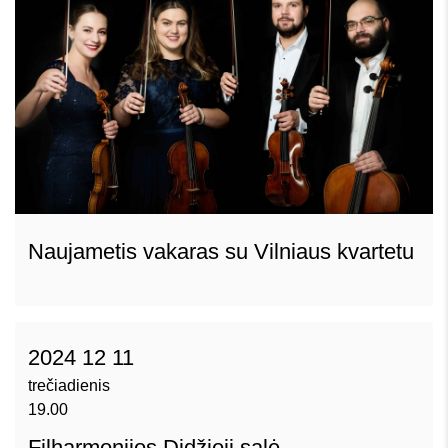
Naujametis vakaras su Vilniaus kvartetu
2024 12 11
trečiadienis
19.00
Filharmonijos Didžioji salė