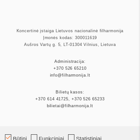
Koncertinė įstaiga Lietuvos nacionalinė filharmonija
Įmonės kodas: 300011619
Aušros Vartų g. 5, LT-01304 Vilnius, Lietuva
Administracija:
+370 526 65210
info@filharmonija.lt
Bilietų kasos:
+370 614 41725
,
+370 526 65233
bilietai@filharmonija.lt
Būtini
Funkciniai
Statistiniai