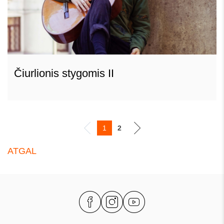
Čiurlionis stygomis II
1
2
ATGAL