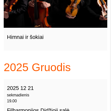
Himnai ir šokiai
2025
Gruodis
2025 12 21
sekmadienis
19.00
Filharmonijos Didžioji salė